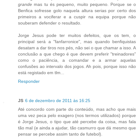
grande
mas tu és pequeno, muito pequeno. Porque se o
Benfica sofresse golo naquela altura serias por certo dos
primeiros a vociferar e a cuspir na equipa porque não
souberam defender o resultado.
Jorge Jesus pode ter muitos defeitos, que os tem, o
principal será a "fanfarronice", mas quando benfiquistas
desatam a dar tiros nos pés, não sei o que chamar a isso. A
conclusão a que chego é que devem preferir "treinadores"
como o paciência, a comandar e a armar aquelas
confusões ao intervalo dos jogos. Ah pois, porque isso não
está registado em tlm...
Responder
JS
6 de dezembro de 2011 às 16:25
Até concordo com parte do conteúdo, mas acho que mais
uma vez peca pelo exagero (nos termos utilizados) porque
é Jorge Jesus, o tipo que até percebe da coisa, mas fala
tão mal (e ainda a ajudar, tão casmurro que dá mesmo que
pensar se percebe assim tanto de futebol).