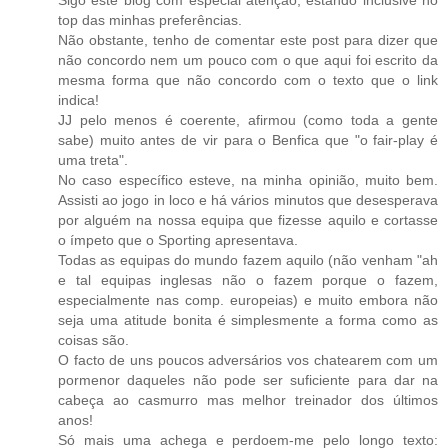
top das minhas preferências.
Não obstante, tenho de comentar este post para dizer que
não concordo nem um pouco com o que aqui foi escrito da
mesma forma que não concordo com o texto que o link
indica!
JJ pelo menos é coerente, afirmou (como toda a gente
sabe) muito antes de vir para o Benfica que "o fair-play é
uma treta".
No caso específico esteve, na minha opinião, muito bem.
Assisti ao jogo in loco e há vários minutos que desesperava
por alguém na nossa equipa que fizesse aquilo e cortasse
o ímpeto que o Sporting apresentava.
Todas as equipas do mundo fazem aquilo (não venham "ah
e tal equipas inglesas não o fazem porque o fazem,
especialmente nas comp. europeias) e muito embora não
seja uma atitude bonita é simplesmente a forma como as
coisas são.
O facto de uns poucos adversários vos chatearem com um
pormenor daqueles não pode ser suficiente para dar na
cabeça ao casmurro mas melhor treinador dos últimos
anos!
Só mais uma achega e perdoem-me pelo longo texto: