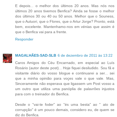
E depois... o melhor dos últimos 20 anos. Mas nós nos
últimos 20 anos tivemos Benfica? Ainda se fosse o melhor
dos últimos 30 ou 40 ou 50 anos. Melhor que o Souness,
que o Autuori, que o Flores, que o Artur Jorge? Pronto, está
bem, excelente. Mantenhamo-nos em vénias que assim é
que o Benfica vai para a frente.
Responder
MAGALHÃES-SAD-SLB
6 de dezembro de 2011 às 13:22
Caros Amigos do Céu Encarnado, em especial ao Luís
Rosário (autor deste post)... Hoje fiquei desiludido. Sou fã e
visitante diário do vosso blogue e continuarei a ser... sei
que a minha opinião para voçes vale o que vale. Mas,
Sinceramente não esperava que ligassem um Post vosso a
um outro que utiliza uma panóplia de palavrões injustos
para com o treinador do Benfica.
Desde o "vai-te foder" ao "és uma besta" ao " ato de
corrupção" é um pouco demais, considero eu, de quem se
diz do Benfica.