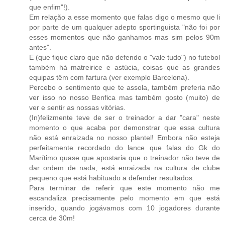
que enfim"!).
Em relação a esse momento que falas digo o mesmo que li
por parte de um qualquer adepto sportinguista "não foi por
esses momentos que não ganhamos mas sim pelos 90m
antes".
E (que fique claro que não defendo o "vale tudo") no futebol
também há matreirice e astúcia, coisas que as grandes
equipas têm com fartura (ver exemplo Barcelona).
Percebo o sentimento que te assola, também preferia não
ver isso no nosso Benfica mas também gosto (muito) de
ver e sentir as nossas vitórias.
(In)felizmente teve de ser o treinador a dar "cara" neste
momento o que acaba por demonstrar que essa cultura
não está enraizada no nosso plantel! Embora não esteja
perfeitamente recordado do lance que falas do Gk do
Marítimo quase que apostaria que o treinador não teve de
dar ordem de nada, está enraizada na cultura de clube
pequeno que está habituado a defender resultados.
Para terminar de referir que este momento não me
escandaliza precisamente pelo momento em que está
inserido, quando jogávamos com 10 jogadores durante
cerca de 30m!